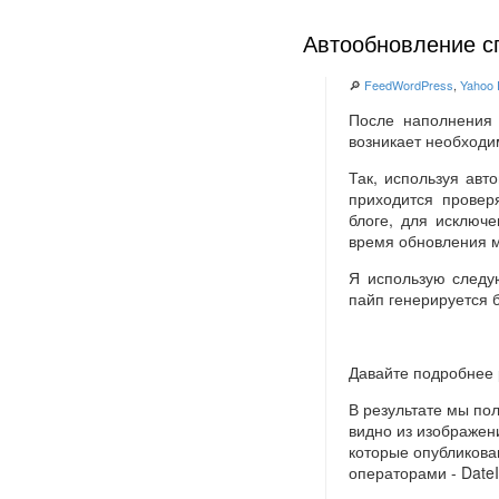
Автообновление с
🔎
FeedWordPress
,
Yahoo 
После наполнения
возникает необходи
Так, используя авт
приходится провер
блоге, для исключе
время обновления м
Я использую следу
пайп генерируется 
Давайте подробнее 
В результате мы по
видно из изображен
которые опубликова
операторами - DateI