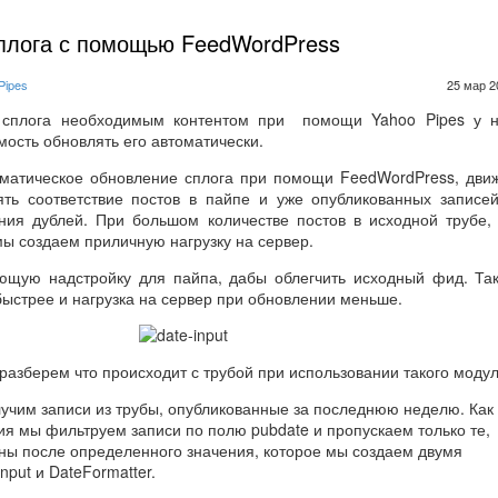
плога с помощью FeedWordPress
Pipes
25 мар 2
 сплога необходимым контентом при помощи Yahoo Pipes у н
мость обновлять его автоматически.
оматическое обновление сплога при помощи FeedWordPress, дви
ять соответствие постов в пайпе и уже опубликованных записе
ния дублей. При большом количестве постов в исходной трубе,
ы создаем приличную нагрузку на сервер.
ющую надстройку для пайпа, дабы облегчить исходный фид. Та
быстрее и нагрузка на сервер при обновлении меньше.
разберем что происходит с трубой при использовании такого модул
лучим записи из трубы, опубликованные за последнюю неделю. Как
ия мы фильтруем записи по полю pubdate и пропускаем только те,
ны после определенного значения, которое мы создаем двумя
nput и DateFormatter.