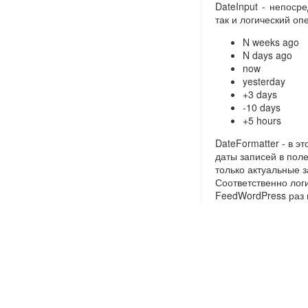
DateInput - непоср
так и логический оп
N weeks ago
N days ago
now
yesterday
+3 days
-10 days
+5 hours
DateFormatter - в э
даты записей в пол
только актуальные 
Соответственно лог
FeedWordPress раз 