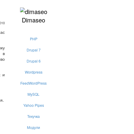
Dimaseo
010
ас
PHP
жку
Drupal 7
й в
 во
Drupal 6
Wordpress
к и
FeedWordPress
MySQL
я.
Yahoo Pipes
Текучка
Модули