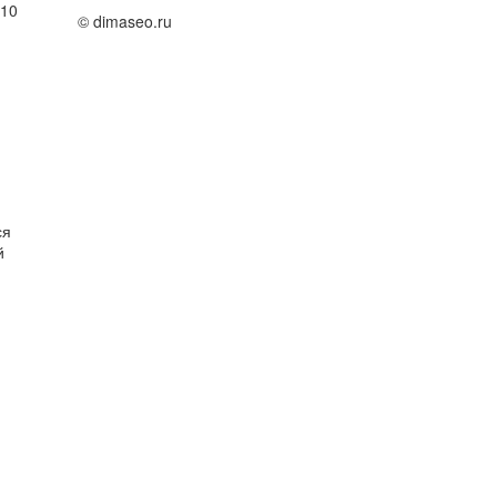
010
© dimaseo.ru
ся
й