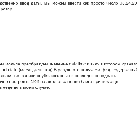
едственно ввод даты. Мы можем ввести как просто число 03.24.2
ератор:
том модуле преобразуем значение datetime к виду в котором хранят
е pubdate (месяц.день.год) В результате получаем фид, содержащи
записи, т.е. записи опубликованные в последнюю неделю.
ично настроить cron на автонаполнения блога при помощи
в неделю в моем случае.