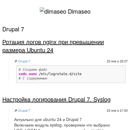
Dimaseo
Drupal 7
Ротация логов nginx при превышении
размера Ubuntu 24
🔎
Drupal 7
23 янв в 22:07
# Создаем файл
sudo
nano
/
etc
/
logrotate.d
/
# С содержимым
Настройка логирования Drupal 7. Syslog
🔎
Drupal 7
23 янв в 21:50
Актуально для ubuntu 24 и Drupal 7
Включаем модуль syslog, проверяем что выбрано