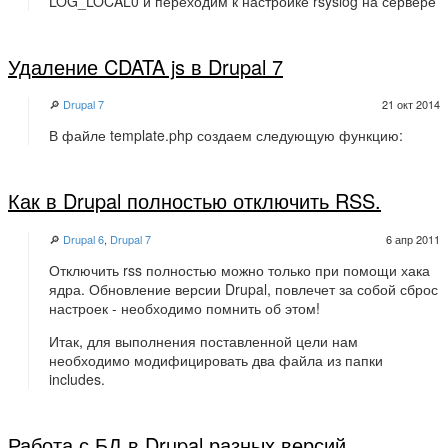
LOG_LOCAL0 и переходим к настройке rsyslog на сервере
Удаление CDATA js в Drupal 7
🔎
Drupal 7
21 окт 2014
В файле template.php создаем следующую функцию:
Как в Drupal полностью отключить RSS.
🔎
Drupal 6
,
Drupal 7
6 апр 2011
Отключить rss полностью можно только при помощи хака
ядра. Обновление версии Drupal, повлечет за собой сброс
настроек - необходимо помнить об этом!
Итак, для выполнения поставленной цели нам
необходимо модифицировать два файла из папки
includes.
Работа с БД в Drupal разных версий